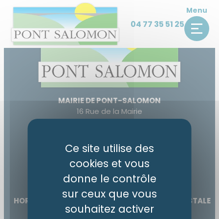
Panneau de gestion des cookies
Skip
Menu
to
04 77 35 51 25
content
MAIRIE DE PONT-SALOMON
16 Rue de la Mairie
43330 Pont-Salomon
04 77 35 51 25
Ce site utilise des
accueil@pont-salomon.fr
cookies et vous
donne le contrôle
ACCÈS ET CONTACT
sur ceux que vous
HORAIRES D’OUVERTURE MAIRIE ET AGENCE POSTALE
souhaitez activer
Lundi de 9h15 à 12h et de 14h à 16h30