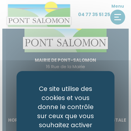
Panneau de gestion des cookies
Skip
Menu
to
04 77 35 51 25
content
MAIRIE DE PONT-SALOMON
16 Rue de la Mairie
43330 Pont-Salomon
04 77 35 51 25
Ce site utilise des
accueil@pont-salomon.fr
cookies et vous
donne le contrôle
ACCÈS ET CONTACT
sur ceux que vous
HORAIRES D’OUVERTURE MAIRIE ET AGENCE POSTALE
souhaitez activer
Lundi de 9h15 à 12h et de 14h à 16h30