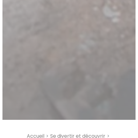
Augmenter la taille du te
Diminuer la taille du text
Augmenter l'espacement
Diminuer l'espacement d
Augmenter la hauteur de 
Diminuer la hauteur de la
Inverser les couleurs
Nuances de gris
Grand curseur
Guide de lecture
Souligner les liens
Accueil
Se divertir et découvrir