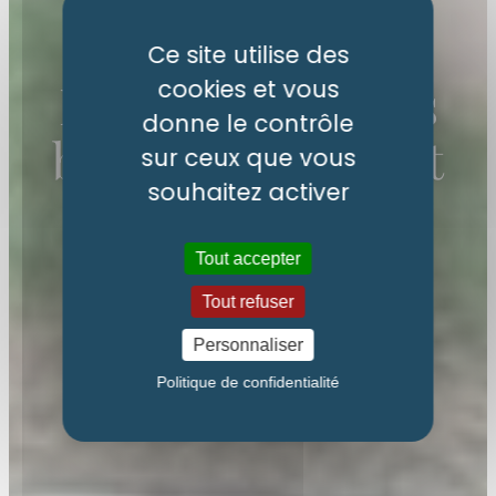
Ce site utilise des
Inauguration des
cookies et vous
donne le contrôle
berges : un projet
sur ceux que vous
souhaitez activer
collectif salué
Tout accepter
Tout refuser
Personnaliser
Politique de confidentialité