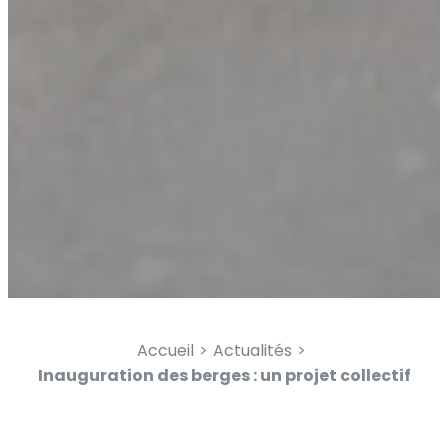
Augmenter l'espacement
Diminuer l'espacement d
Augmenter la hauteur de 
Diminuer la hauteur de la
Inverser les couleurs
Nuances de gris
Grand curseur
Guide de lecture
Souligner les liens
Accueil
Actualités
Désactiver les animatio
Inauguration des berges : un projet collectif
salué